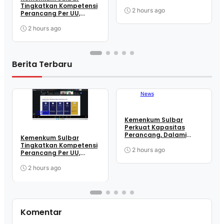
Mekanisme
Tingkatkan Kompetensi
Pengundangan
2 hours ago
Perancang Per UU,
Regulasi Nasional
Wujudkan Regulasi
Berkualitas
2 hours ago
Berita Terbaru
News
News
Kemenkum Sulbar
Perkuat Kapasitas
Perancang, Dalami
Kemenkum Sulbar
Mekanisme
Tingkatkan Kompetensi
Pengundangan
2 hours ago
Perancang Per UU,
Regulasi Nasional
Wujudkan Regulasi
Berkualitas
2 hours ago
Komentar