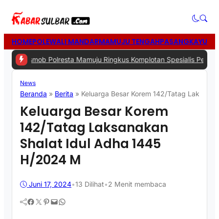
HOME
POLEWALI MANDAR
MAMUJU TENGAH
PASANGKAYU
MA
mob Polresta Mamuju Ringkus Komplotan Spesialis Pencurian di Ru
News
Beranda
»
Berita
»
Keluarga Besar Korem 142/Tatag Laksana
Keluarga Besar Korem
142/Tatag Laksanakan
Shalat Idul Adha 1445
H/2024 M
Juni 17, 2024
•
13
Dilihat
•
2 Menit membaca
Facebook
Twitter
Pinterest
Mail
WhatsApp