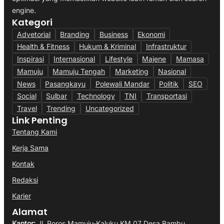
engine.
Kategori
Advetorial
Branding
Business
Ekonomi
Health & Fitness
Hukum & Kriminal
Infrastruktur
Inspirasi
Internasional
Lifestyle
Majene
Mamasa
Mamuju
Mamuju Tengah
Marketing
Nasional
News
Pasangkayu
Polewali Mandar
Politik
SEO
Social
Sulbar
Technology
TNI
Transportasi
Travel
Trending
Uncategorized
Link Penting
Tentang Kami
Kerja Sama
Kontak
Redaksi
Karier
Alamat
Kantor:
Jl. Poros Mamuju-Kaluku KM 07 Desa Bambu,