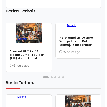
Berita Terkait
Mamuju
Keterampilan Otomotif
Mamuju
Warga Binaan Rutan
Mamuju Kian Terasah
Sambut HUT ke-12,
15 hours ago
Ikatan Jurnalis Sulbar
(IJS) Gelar Rapat
Matangkan Persiapan
Panitia
6 hours ago
Berita Terbaru
Majene