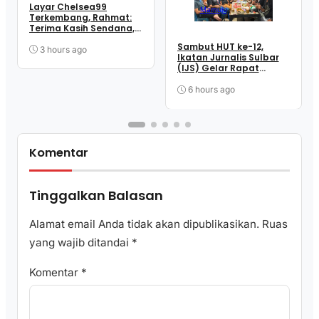
Layar Chelsea99
Mamuju
Terkembang, Rahmat:
Terima Kasih Sendana,
Terima Kasih Para
Sambut HUT ke-12,
Penopang Perjuangan
3 hours ago
Ikatan Jurnalis Sulbar
(IJS) Gelar Rapat
Matangkan Persiapan
Panitia
6 hours ago
Komentar
Tinggalkan Balasan
Alamat email Anda tidak akan dipublikasikan.
Ruas
yang wajib ditandai
*
Komentar
*