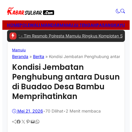
HOME
POLEWALI MANDAR
MAMUJU TENGAH
PASANGKAYU
MA
-
Tim Resmob Polresta Mamuju Ringkus Komplotan Spesialis Pencuri
Mamuju
Beranda
»
Berita
»
Kondisi Jembatan Penghubung antara Dus
Kondisi Jembatan
Penghubung antara Dusun
di Buadao Desa Bambu
Memprihatinkan
Mei 21, 2026
•
70
Dilihat
•
2 Menit membaca
Facebook
Twitter
Pinterest
Mail
WhatsApp