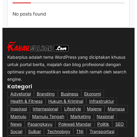
No posts found
Kabarplus adalah tema WordPress yang diciptakan khusus
untuk portal berita, majalah dan blog profesional dengan
optimasi yang memastikan website lebih ramah oleh search
engine.
Kategori
Advetorial
Branding
Business
Ekonomi
Health & Fitness
Hukum & Kriminal
Infrastruktur
Inspirasi
Internasional
Lifestyle
Majene
Mamasa
Mamuju
Mamuju Tengah
Marketing
Nasional
News
Pasangkayu
Polewali Mandar
Politik
SEO
Social
Sulbar
Technology
TNI
Transportasi