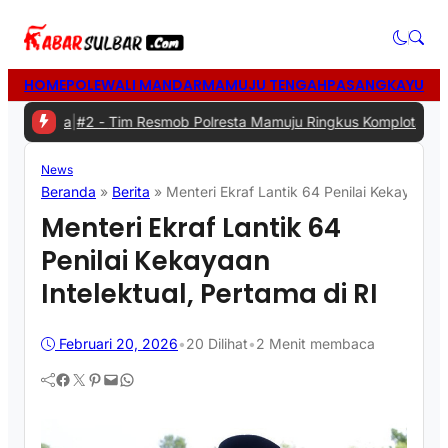
HOME
POLEWALI MANDAR
MAMUJU TENGAH
PASANGKAYU
MA
a
|
#2 -
Tim Resmob Polresta Mamuju Ringkus Komplotan Spesialis P
News
Beranda
»
Berita
»
Menteri Ekraf Lantik 64 Penilai Kekayaan In
Menteri Ekraf Lantik 64
Penilai Kekayaan
Intelektual, Pertama di RI
Februari 20, 2026
•
20
Dilihat
•
2 Menit membaca
Facebook
Twitter
Pinterest
Mail
WhatsApp