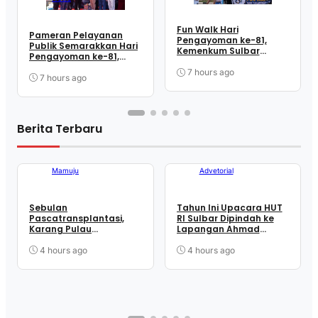
Fun Walk Hari
Pameran Pelayanan
Pengayoman ke-81,
Publik Semarakkan Hari
Kemenkum Sulbar
Pengayoman ke-81,
Satukan Langkah
Kemenkum Sulbar
Perkuat Kebersamaan
7 hours ago
Dekatkan Layanan ke
7 hours ago
dan Pelayanan
Masyarakat
Berita Terbaru
Mamuju
Advetorial
Sebulan
Tahun Ini Upacara HUT
Pascatransplantasi,
RI Sulbar Dipindah ke
Karang Pulau
Lapangan Ahmad
Karampuang Kembali
Kirang, SDK: Lebih Efisien
Dimonitor
4 hours ago
4 hours ago