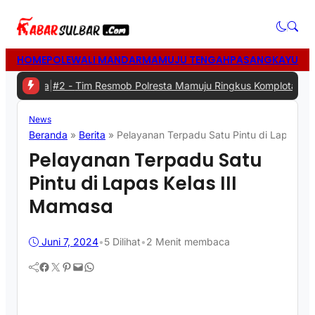
HOME
POLEWALI MANDAR
MAMUJU TENGAH
PASANGKAYU
MA
da
|
#2 -
Tim Resmob Polresta Mamuju Ringkus Komplotan Spesialis P
News
Beranda
»
Berita
»
Pelayanan Terpadu Satu Pintu di Lapas Ke
Pelayanan Terpadu Satu
Pintu di Lapas Kelas III
Mamasa
Juni 7, 2024
•
5
Dilihat
•
2 Menit membaca
Facebook
Twitter
Pinterest
Mail
WhatsApp