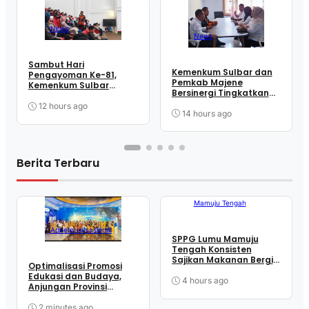
News
News
Sambut Hari
Kemenkum Sulbar dan
Pengayoman Ke-81,
Pemkab Majene
Kemenkum Sulbar
Bersinergi Tingkatkan
Edukasi Sivitas Unsulbar
Kepatuhan Hak Cipta
Melalui Sosialisasi
12 hours ago
14 hours ago
Layanan Apostille
Berita Terbaru
Mamuju Tengah
Advetorial
Nasional
SPPG Lumu Mamuju
Tengah Konsisten
Sajikan Makanan Bergizi
Optimalisasi Promosi
Seimbang demi Cegah
Edukasi dan Budaya,
Stunting
4 hours ago
Anjungan Provinsi
Sulawesi Barat Perkuat
Kolaborasi Strategis
2 minutes ago