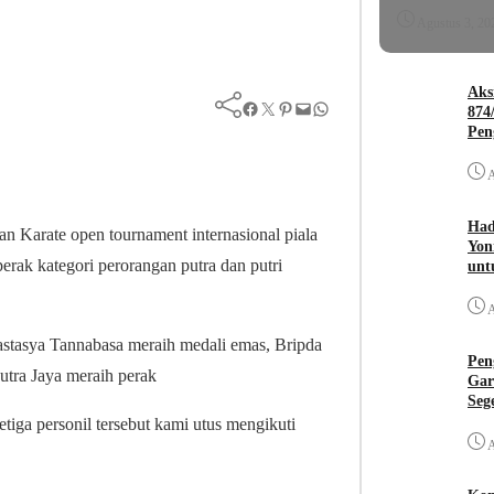
Agustus 3, 20
Aks
Facebook
Twitter
Pinterest
Mail
WhatsApp
874
Pen
A
Had
n Karate open tournament internasional piala
Yon
erak kategori perorangan putra dan putri
unt
A
astasya Tannabasa meraih medali emas, Bripda
Pen
utra Jaya meraih perak
Gar
Seg
ga personil tersebut kami utus mengikuti
A