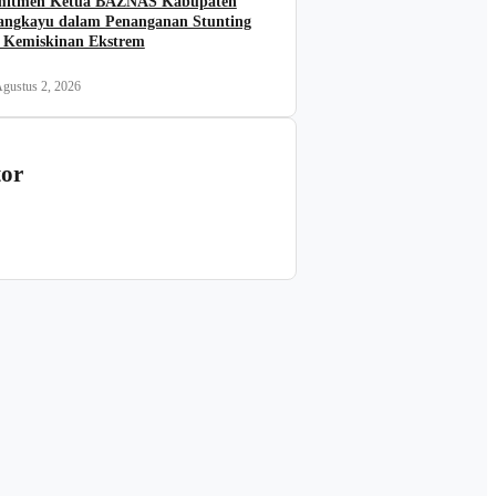
itmen Ketua BAZNAS Kabupaten
angkayu dalam Penanganan Stunting
 Kemiskinan Ekstrem
gustus 2, 2026
tor