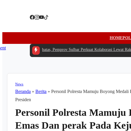
HOME
POL
Tengah Anggaran Terbatas, Pemprov Sulbar Perkuat Kolaborasi Lewat Rakerd
News
Beranda
»
Berita
»
Personil Polresta Mamuju Boyong Medali 
Presiden
Personil Polresta Mamuju
Emas Dan perak Pada Keju