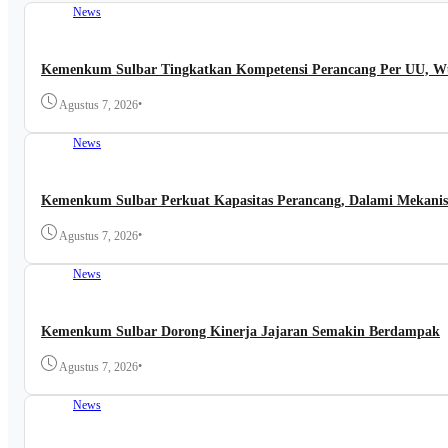
News
Kemenkum Sulbar Tingkatkan Kompetensi Perancang Per UU, Wuj
•
Agustus 7, 2026
News
Kemenkum Sulbar Perkuat Kapasitas Perancang, Dalami Mekanis
•
Agustus 7, 2026
News
Kemenkum Sulbar Dorong Kinerja Jajaran Semakin Berdampak
•
Agustus 7, 2026
News