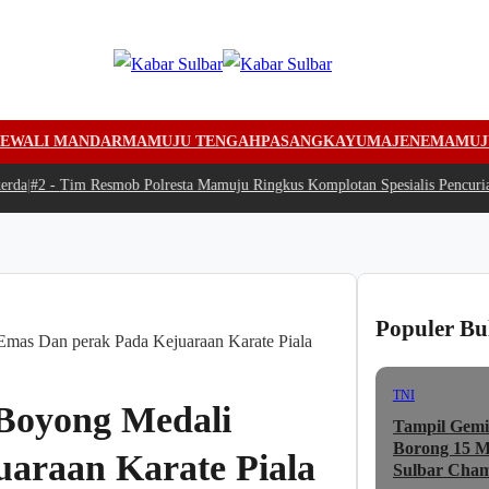
EWALI MANDAR
MAMUJU TENGAH
PASANGKAYU
MAJENE
MAMUJ
a
|
#2 -
Tim Resmob Polresta Mamuju Ringkus Komplotan Spesialis Pencurian 
Populer Bu
Emas Dan perak Pada Kejuaraan Karate Piala
TNI
 Boyong Medali
Tampil Gemi
Borong 15 Me
araan Karate Piala
Sulbar Cham