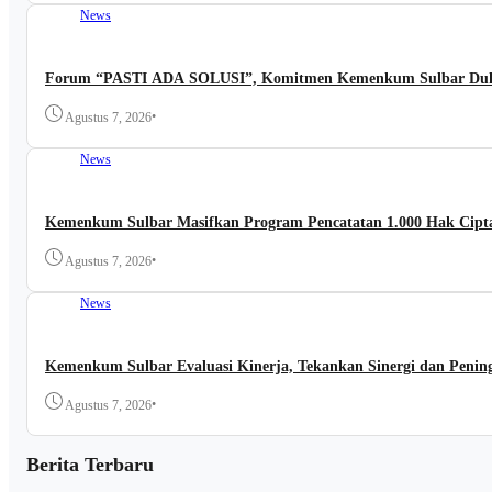
News
Forum “PASTI ADA SOLUSI”, Komitmen Kemenkum Sulbar Duku
•
Agustus 7, 2026
News
Kemenkum Sulbar Masifkan Program Pencatatan 1.000 Hak Cipta
•
Agustus 7, 2026
News
Kemenkum Sulbar Evaluasi Kinerja, Tekankan Sinergi dan Pening
•
Agustus 7, 2026
Berita Terbaru