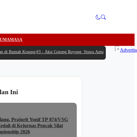
U
MAMASA
×
di Rumah Kosong
|
#3 -
Aksi Gotong Royong: Siswa Antusias Bantu SPPG Bambu
lan Ini
lang, Prajurit Yonif TP 874/VSG
dali di Kejurnas Pencak Silat
pionship 2026