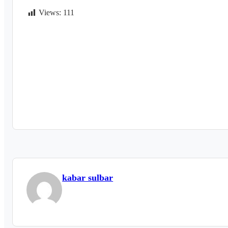
Views:
111
kabar sulbar