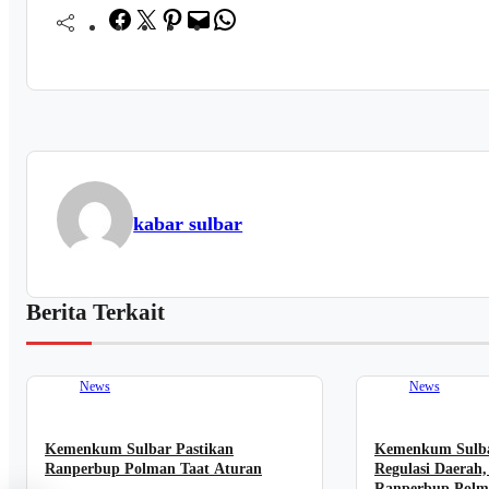
Facebook
Twitter
Pinterest
Mail
WhatsApp
kabar sulbar
Berita Terkait
News
News
Kemenkum Sulbar Pastikan
Kemenkum Sulbar
Ranperbup Polman Taat Aturan
Regulasi Daerah
Ranperbup Polm