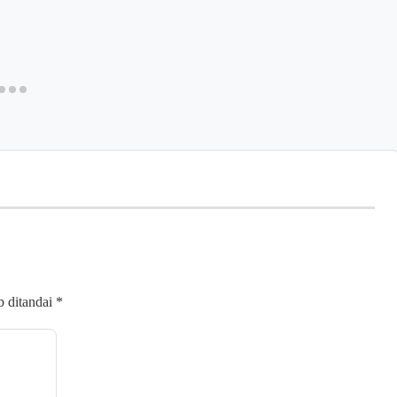
b ditandai
*