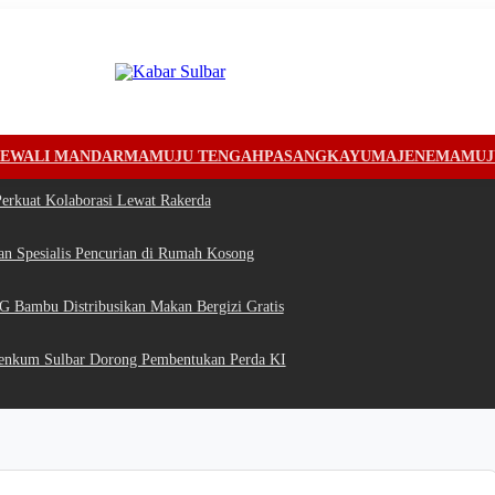
EWALI MANDAR
MAMUJU TENGAH
PASANGKAYU
MAJENE
MAMUJ
erkuat Kolaborasi Lewat Rakerda
n Spesialis Pencurian di Rumah Kosong
G Bambu Distribusikan Makan Bergizi Gratis
enkum Sulbar Dorong Pembentukan Perda KI