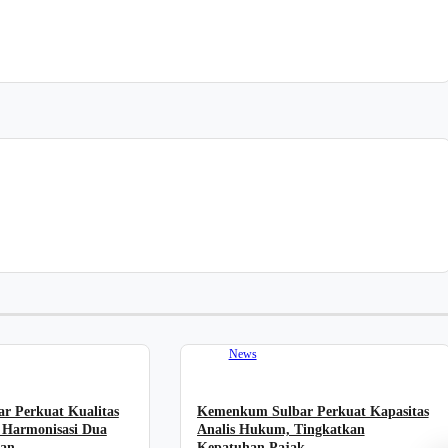
News
 Perkuat Kualitas
Kemenkum Sulbar Perkuat Kapasitas
, Harmonisasi Dua
Analis Hukum, Tingkatkan
an
Kepatuhan Pajak