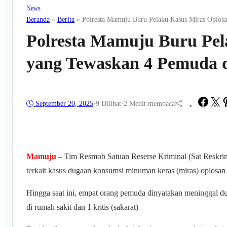
News
Beranda
»
Berita
»
Polresta Mamuju Buru Pelaku Kasus Miras Oplos
Polresta Mamuju Buru Pel
yang Tewaskan 4 Pemuda d
Faceb
Tw
September 20, 2025
•
9
Dilihat
•
2 Menit membaca
Mamuju
– Tim Resmob Satuan Reserse Kriminal (Sat Reskrim
terkait kasus dugaan konsumsi minuman keras (miras) oplosan
Hingga saat ini, empat orang pemuda dinyatakan meninggal du
di rumah sakit dan 1 kritis (sakarat)