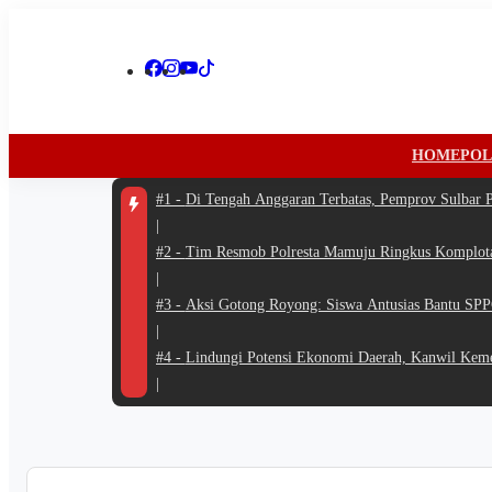
HOME
POL
#1 -
Di Tengah Anggaran Terbatas, Pemprov Sulbar P
|
#2 -
Tim Resmob Polresta Mamuju Ringkus Komplota
|
#3 -
Aksi Gotong Royong: Siswa Antusias Bantu SPP
|
#4 -
Lindungi Potensi Ekonomi Daerah, Kanwil Kem
|