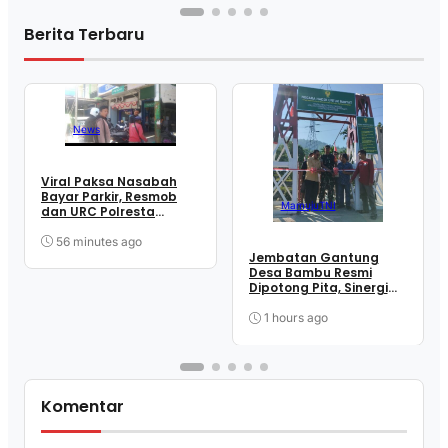
Berita Terbaru
News
Viral Paksa Nasabah
Bayar Parkir, Resmob
Mamuju
TNI
dan URC Polresta
Mamuju Sigap Amankan
Juru Parkir
56 minutes ago
Jembatan Gantung
Desa Bambu Resmi
Dipotong Pita, Sinergi
TNI dan Masyarakat
Wujudkan Akses Lebih
1 hours ago
Mudah
Komentar