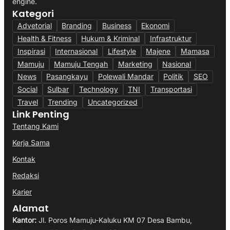
engine.
Kategori
Advetorial
Branding
Business
Ekonomi
Health & Fitness
Hukum & Kriminal
Infrastruktur
Inspirasi
Internasional
Lifestyle
Majene
Mamasa
Mamuju
Mamuju Tengah
Marketing
Nasional
News
Pasangkayu
Polewali Mandar
Politik
SEO
Social
Sulbar
Technology
TNI
Transportasi
Travel
Trending
Uncategorized
Link Penting
Tentang Kami
Kerja Sama
Kontak
Redaksi
Karier
Alamat
Kantor:
Jl. Poros Mamuju-Kaluku KM 07 Desa Bambu,