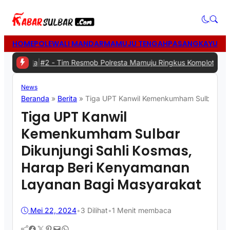
HOME
POLEWALI MANDAR
MAMUJU TENGAH
PASANGKAYU
MA
rda
|
#2 -
Tim Resmob Polresta Mamuju Ringkus Komplotan Spesialis 
News
Beranda
»
Berita
»
Tiga UPT Kanwil Kemenkumham Sulbar Diku
Tiga UPT Kanwil
Kemenkumham Sulbar
Dikunjungi Sahli Kosmas,
Harap Beri Kenyamanan
Layanan Bagi Masyarakat
Mei 22, 2024
•
3
Dilihat
•
1 Menit membaca
Facebook
Twitter
Pinterest
Mail
WhatsApp