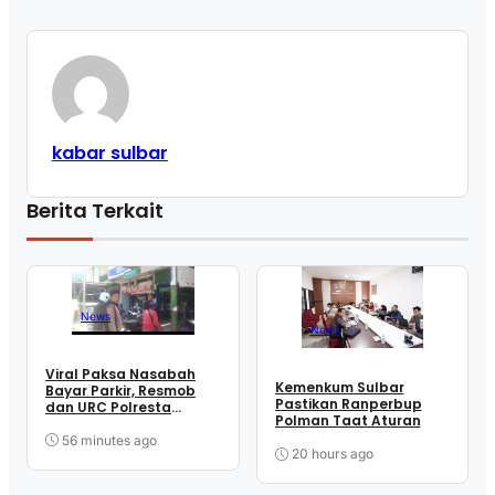
kabar sulbar
Berita Terkait
News
News
Viral Paksa Nasabah
Kemenkum Sulbar
Bayar Parkir, Resmob
Pastikan Ranperbup
dan URC Polresta
Polman Taat Aturan
Mamuju Sigap Amankan
Juru Parkir
56 minutes ago
20 hours ago