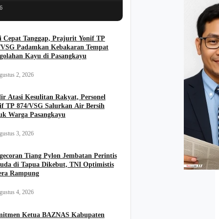
6
i Cepat Tanggap, Prajurit Yonif TP
/VSG Padamkan Kebakaran Tempat
golahan Kayu di Pasangkayu
gustus 2, 2026
ir Atasi Kesulitan Rakyat, Personel
if TP 874/VSG Salurkan Air Bersih
uk Warga Pasangkayu
gustus 3, 2026
gecoran Tiang Pylon Jembatan Perintis
uda di Tapua Dikebut, TNI Optimistis
era Rampung
gustus 4, 2026
itmen Ketua BAZNAS Kabupaten