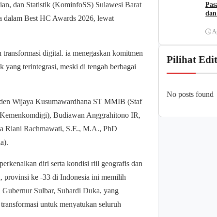
an, dan Statistik (KominfoSS) Sulawesi Barat
Pas
dan
ta dalam Best HC Awards 2026, lewat
A
 transformasi digital. ia menegaskan komitmen
Pilihat Edi
ang terintegrasi, meski di tengah berbagai
No posts found
ri Raden Wijaya Kusumawardhana ST MMIB (Staf
 (Kemenkomdigi), Budiawan Anggrahitono IR,
 Riani Rachmawati, S.E., M.A., PhD
a).
enalkan diri serta kondisi riil geografis dan
, provinsi ke -33 di Indonesia ini memilih
si Gubernur Sulbar, Suhardi Duka, yang
 transformasi untuk menyatukan seluruh