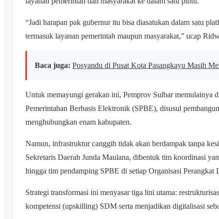
layanan pemerintah dan masyarakat ke dalam satu pintu.
“Jadi harapan pak gubernur itu bisa diasatukan dalam satu pla
termasuk layanan pemerintah maupun masyarakat,” ucap Rid
Baca juga:
Posyandu di Pusat Kota Pasangkayu Masih 
Untuk memayungi gerakan ini, Pemprov Sulbar memulainya dar
Pemerintahan Berbasis Elektronik (SPBE), disusul pembanguna
menghubungkan enam kabupaten.
Namun, infrastruktur canggih tidak akan berdampak tanpa k
Sekretaris Daerah Junda Maulana, dibentuk tim koordinasi yang
hingga tim pendamping SPBE di setiap Organisasi Perangkat D
Strategi transformasi ini menyasar tiga lini utama: restrukturisa
kompetensi (upskilling) SDM serta menjadikan digitalisasi sebag