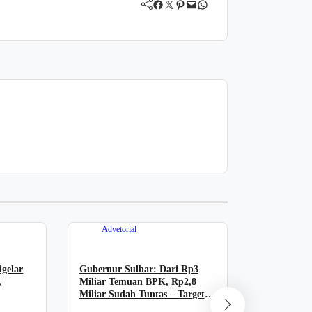
Facebook
Twitter
Pinterest
Mail
WhatsApp
Advetorial
gelar
Gubernur Sulbar: Dari Rp3
Advetori
,
Miliar Temuan BPK, Rp2,8
Miliar Sudah Tuntas – Target
11 Agustus Selesai