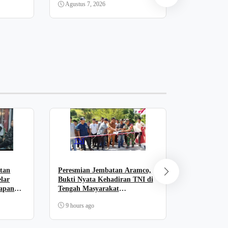
Agustus 7, 2026
Detik-Detik
Agustus 202
Lapangan 
Mamuju
Agustus 6, 
TNI
Mamuju
tan
Peresmian Jembatan Aramco,
elar
Bukti Nyata Kehadiran TNI di
Keterampil
iapan
Tengah Masyarakat
Binaan Rut
Takandeang
Terasah
9 hours ago
11 hours ag