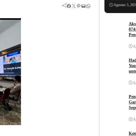
Facebook
Twitter
Pinterest
Mail
WhatsApp
Agustus 3, 202
Aks
874
Pen
A
Had
Yon
unt
A
Pen
Gar
Seg
A
Kom