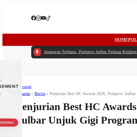
HOME
POL
#1 -
Di Tengah Anggaran Terbatas, Pemprov Sulbar Perkuat Kolaborasi 
Advetorial
Beranda
»
Berita
»
Penjurian Best HC Awards 2026, Pemprov Sulbar 
Penjurian Best HC Awards
Sulbar Unjuk Gigi Program