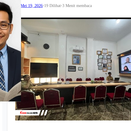
Mei 19, 2026
•
19
Dilihat
•
3 Menit membaca