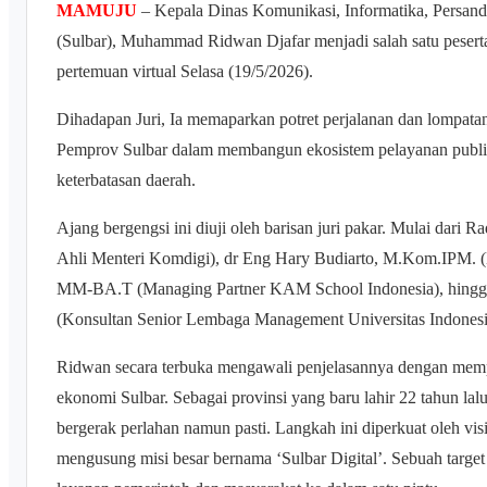
MAMUJU
– Kepala Dinas Komunikasi, Informatika, Persandi
(Sulbar), Muhammad Ridwan Djafar menjadi salah satu peser
pertemuan virtual Selasa (19/5/2026).
Dihadapan Juri, Ia memaparkan potret perjalanan dan lompatan
Pemprov Sulbar dalam membangun ekosistem pelayanan publik y
keterbatasan daerah.
Ajang bergengsi ini diuji oleh barisan juri pakar. Mulai da
Ahli Menteri Komdigi), dr Eng Hary Budiarto, M.Kom.IPM.
MM-BA.T (Managing Partner KAM School Indonesia), hingga
(Konsultan Senior Lembaga Management Universitas Indonesi
Ridwan secara terbuka mengawali penjelasannya dengan memperk
ekonomi Sulbar. Sebagai provinsi yang baru lahir 22 tahun lalu
bergerak perlahan namun pasti. Langkah ini diperkuat oleh vi
mengusung misi besar bernama ‘Sulbar Digital’. Sebuah target