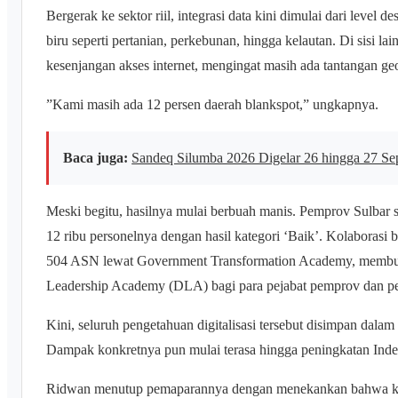
Bergerak ke sektor riil, integrasi data kini dimulai dari leve
biru seperti pertanian, perkebunan, hingga kelautan. Di sisi l
kesenjangan akses internet, mengingat masih ada tantangan geog
”Kami masih ada 12 persen daerah blankspot,” ungkapnya.
Baca juga:
Sandeq Silumba 2026 Digelar 26 hingga 27 S
Meski begitu, hasilnya mulai berbuah manis. Pemprov Sulbar 
12 ribu personelnya dengan hasil kategori ‘Baik’. Kolaborasi
504 ASN lewat Government Transformation Academy, membuka
Leadership Academy (DLA) bagi para pejabat pemprov dan p
Kini, seluruh pengetahuan digitalisasi tersebut disimpan dalam
Dampak konkretnya pun mulai terasa hingga peningkatan Ind
Ridwan menutup pemaparannya dengan menekankan bahwa kunci