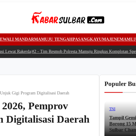
EWALI MANDAR
MAMUJU TENGAH
PASANGKAYU
MAJENE
MAMUJ
Lewat Rakerda
|
#2 -
Tim Resmob Polresta Mamuju Ringkus Komplotan Spesiali
Populer Bu
Unjuk Gigi Program Digitalisasi Daerah
 2026, Pemprov
TNI
 Digitalisasi Daerah
Tampil Gemi
Borong 15 Me
Sulbar Cham